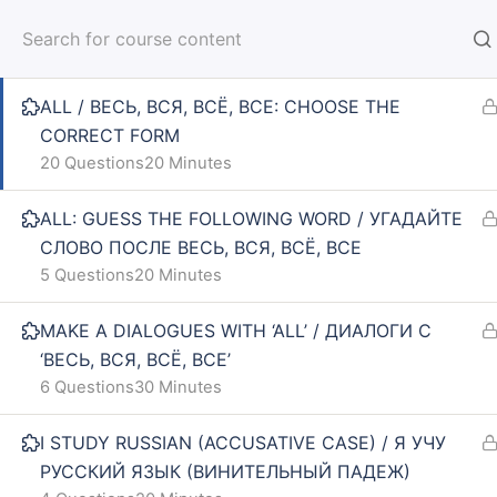
ALL – EVERYTHING – EVERYONE / ВЕСЬ, ВСЯ,
ВСЁ, ВСЕ – ВСЁ – ВСЕ
HOM
ALL / ВЕСЬ, ВСЯ, ВСЁ, ВСЕ: CHOOSE THE
CORRECT FORM
20 Questions
20 Minutes
ALL: GUESS THE FOLLOWING WORD / УГАДАЙТЕ
Home
Courses
SPIN 2: BASIC
СЛОВО ПОСЛЕ ВЕСЬ, ВСЯ, ВСЁ, ВСЕ
5 Questions
20 Minutes
INFO
SE
MAKE A DIALOGUES WITH ‘ALL’ / ДИАЛОГИ С
‘ВЕСЬ, ВСЯ, ВСЁ, ВСЕ’
About us
Online
6 Questions
30 Minutes
CARUSEL.ME Team
Lesson
I STUDY RUSSIAN (ACCUSATIVE CASE) / Я УЧУ
РУССКИЙ ЯЗЫК (ВИНИТЕЛЬНЫЙ ПАДЕЖ)
How to use the site
How to