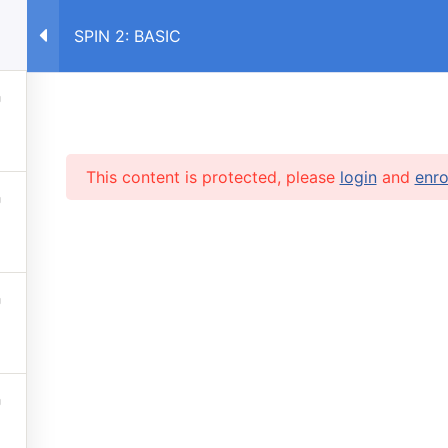
SPIN 2: BASIC
E
COURSES RU
COURSES UA
This content is protected, please
login
and
enro
RVICES
 lessons
info@caruse
s prices
 stop automatic payments