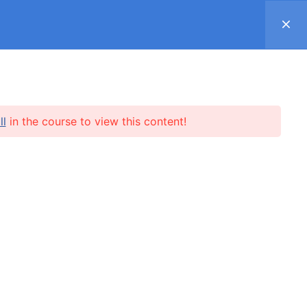
Register
Log in
Support ▿
SUBSCRIPTION
SHOP
REVIEWS
ll
in the course to view this content!
l.me
SUBSCRIBE