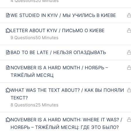
4 Questions
20 Minutes
Our policy
FAQ
WE STUDIED IN KYIV / МЫ УЧИЛИСЬ В КИЕВЕ
Terms and conditions
Returns and refunds policy
LETTER ABOUT KYIV / ПИСЬМО О КИЕВЕ
9 Questions
50 Minutes
BAD TO BE LATE / НЕЛЬЗЯ ОПАЗДЫВАТЬ
NOVEMBER IS A HARD MONTH / НОЯБРЬ –
ТЯЖЁЛЫЙ МЕСЯЦ
WHAT WAS THE TEXT ABOUT? / КАК ВЫ ПОНЯЛИ
ТЕКСТ?
8 Questions
25 Minutes
NOVEMBER IS A HARD MONTH: WHERE IT WAS? /
НОЯБРЬ – ТЯЖЁЛЫЙ МЕСЯЦ: ГДЕ ЭТО БЫЛО?