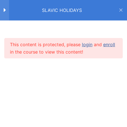
Новый год в разных
SLAVIC HOLIDAYS
странах (текст)
Дед Мороз или Санта-
Home
Courses
SLAVIC HOLIDAYS
Клаус?
12 Questions
30 Minutes
This content is protected, please
login
and
enroll
INFO
in the course to view this content!
Праздничные
прилагательные
About us
4 Questions
30 Minutes
CARUSEL.ME Team
Как Новый год встретишь
How to use the site
– так и будет!
Our policy
Снегурочка (часть 1)
Terms and conditions
3 Questions
30 Minutes
Returns and refunds policy