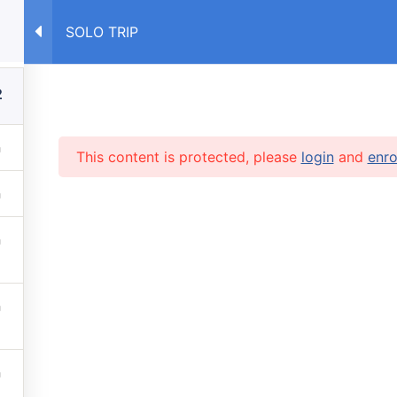
4
SOLO TRIP
E
COURSES RU
COURSES UA
2
This content is protected, please
login
and
enro
RVICES
 lessons
info@caruse
s prices
 stop automatic payments