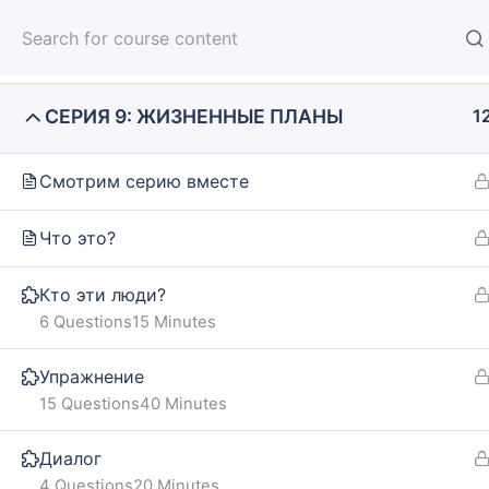
СЕРИЯ 8: СВИДАНИЯ В РОССИИ
1
HOM
СЕРИЯ 9: ЖИЗНЕННЫЕ ПЛАНЫ
1
Смотрим серию вместе
Home
Courses
SOLO TRIP
Что это?
Кто эти люди?
INFO
SE
6 Questions
15 Minutes
Упражнение
About us
Online
15 Questions
40 Minutes
CARUSEL.ME Team
Lesson
Диалог
How to use the site
How to
4 Questions
20 Minutes