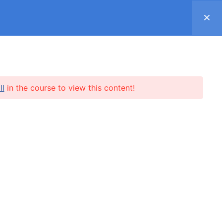
Register
Log in
Support ▿
SUBSCRIPTION
SHOP
REVIEWS
ll
in the course to view this content!
l.me
SUBSCRIBE