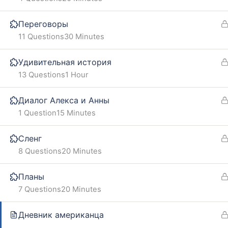
Our policy
FAQ
Переговоры
Terms and conditions
11 Questions
30 Minutes
Returns and refunds policy
Удивительная история
13 Questions
1 Hour
Диалог Алекса и Анны
1 Question
15 Minutes
Сленг
8 Questions
20 Minutes
Планы
7 Questions
20 Minutes
Дневник американца