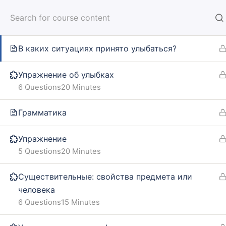
Русская улыбка
HOM
6 Questions
20 Minutes
В каких ситуациях принято улыбаться?
Упражнение об улыбках
6 Questions
20 Minutes
Home
Courses
SOLO TRIP
Грамматика
Упражнение
INFO
SE
5 Questions
20 Minutes
About us
Online
Существительные: свойства предмета или
человека
CARUSEL.ME Team
Lesson
6 Questions
15 Minutes
How to use the site
How to