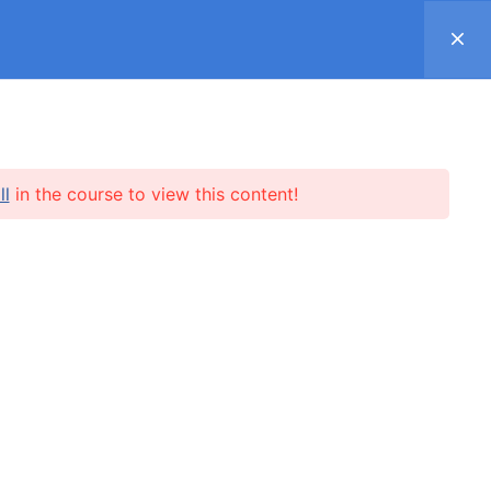
Register
Log in
Support ▿
SUBSCRIPTION
SHOP
REVIEWS
ll
in the course to view this content!
l.me
SUBSCRIBE