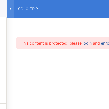
SOLO TRIP
E
COURSES RU
COURSES UA
This content is protected, please
login
and
enro
RVICES
 lessons
info@caruse
s prices
 stop automatic payments