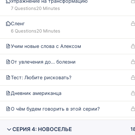
Упражнение на трансформацию
Our policy
FAQ
7 Questions
20 Minutes
Terms and conditions
Сленг
Returns and refunds policy
6 Questions
20 Minutes
Учим новые слова с Алексом
От увлечения до… болезни
Тест: Любите рисковать?
Дневник американца
О чём будем говорить в этой серии?
СЕРИЯ 4: НОВОСЕЛЬЕ
1