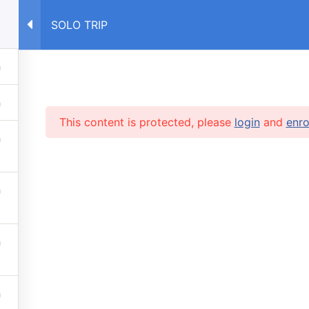
SOLO TRIP
E
COURSES RU
COURSES UA
This content is protected, please
login
and
enro
RVICES
 lessons
info@caruse
s prices
 stop automatic payments