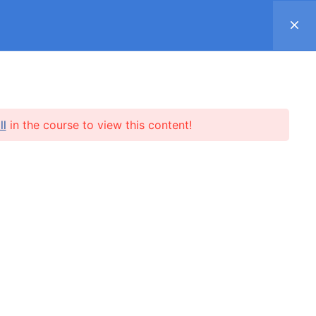
Register
Log in
Support ▿
SUBSCRIPTION
SHOP
REVIEWS
ll
in the course to view this content!
l.me
SUBSCRIBE