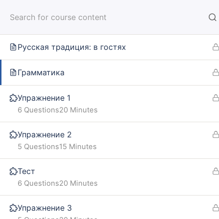
Русская традиция: произносить тосты
HOM
Русская традиция: в гостях
Грамматика
Упражнение 1
Home
Courses
SOLO TRIP
6 Questions
20 Minutes
Упражнение 2
INFO
SE
5 Questions
15 Minutes
About us
Online
Тест
6 Questions
20 Minutes
CARUSEL.ME Team
Lesson
Упражнение 3
How to use the site
How to